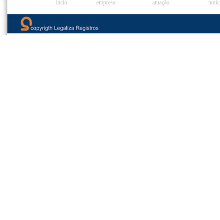
incio
empresa
atuação
notíc